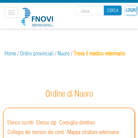
Search form
LOGIN
CERCA
Toggle
navigation
CERCA
Home
/
Ordini provinciali
/
Nuoro
/
Trova il medico veterinario
Ordine di Nuoro
Elenco iscritti
Elenco stp
Consiglio direttivo
Collegio dei revisori dei conti
Mappa strutture veterinarie