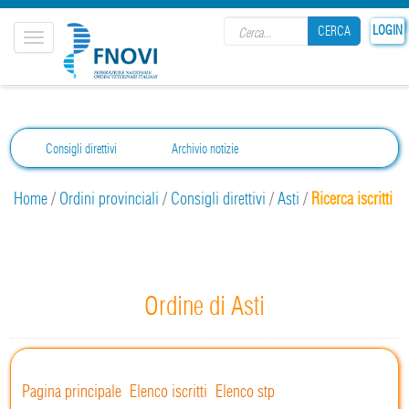
Search form
LOGIN
CERCA
Toggle
navigation
CERCA
Consigli direttivi
Archivio notizie
Home
/
Ordini provinciali
/
Consigli direttivi
/
Asti
/
Ricerca iscritti
Ordine di Asti
Pagina principale
Elenco iscritti
Elenco stp