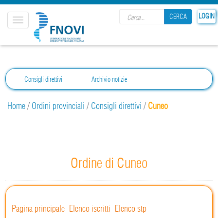
Search form
LOGIN
CERCA
Toggle
navigation
CERCA
Consigli direttivi
Archivio notizie
Home
/
Ordini provinciali
/
Consigli direttivi
/
Cuneo
Ordine di Cuneo
Pagina principale
Elenco iscritti
Elenco stp