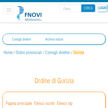
Search form
LOGIN
CERCA
Toggle
navigation
CERCA
Consigli direttivi
Archivio notizie
Home
/
Ordini provinciali
/
Consigli direttivi
/
Gorizia
Ordine di Gorizia
Pagina principale
Elenco iscritti
Elenco stp