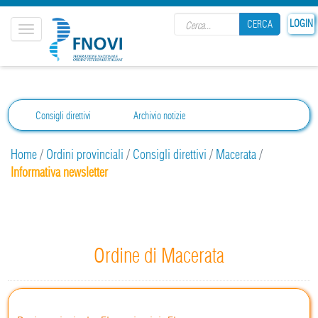
Search form
LOGIN
CERCA
Toggle
navigation
CERCA
Consigli direttivi
Archivio notizie
Home
/
Ordini provinciali
/
Consigli direttivi
/
Macerata
/
Informativa newsletter
Ordine di Macerata