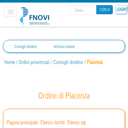
Search form
LOGIN
CERCA
Toggle
navigation
CERCA
Consigli direttivi
Archivio notizie
Home
/
Ordini provinciali
/
Consigli direttivi
/
Piacenza
Ordine di Piacenza
Pagina principale
Elenco iscritti
Elenco stp