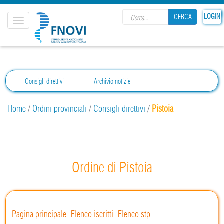
Search form
LOGIN
CERCA
Toggle
navigation
CERCA
Consigli direttivi
Archivio notizie
Home
/
Ordini provinciali
/
Consigli direttivi
/
Pistoia
Ordine di Pistoia
Pagina principale
Elenco iscritti
Elenco stp