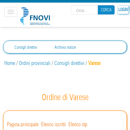
Search form
LOGIN
CERCA
Toggle
navigation
CERCA
Consigli direttivi
Archivio notizie
Home
/
Ordini provinciali
/
Consigli direttivi
/
Varese
Ordine di Varese
Pagina principale
Elenco iscritti
Elenco stp