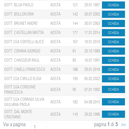
DOTT. BLUA PAOLO
AOSTA
121
29.01.1997
DOTT. BOLLON ERIK
AOSTA
142
30.07.2003
DOTT. BRUNET ANDRE'
AOSTA
144
30.07.2003
DOTT. CASTELLAN MATTIA
AOSTA
177
17.01.2014
DOTT.SSA CENTELLI ALICE
AOSTA
167
19.01.2010
DOTT. CERANA GIORGIO
AOSTA
81
20.10.1989
DOTT. CHASSEUR RAUL
AOSTA
85
16.07.1991
DOTT. CINELLI FRANCESCO
AOSTA
188
29.01.2018
DOTT.SSA CIRILLO ELISA
AOSTA
195
05.02.2022
DOTT.SSA CORDONE
AOSTA
95
07.01.1992
FRANCESCA
DOTT.SSA CORRADI SILVIA
AOSTA
182
04.08.2015
GIULIANA PAOLA
DOTT. DAL MONTE
AOSTA
119
29.02.1996
CRISTIANO
Vai a pagina:
pagina
1
di
5
>>
1