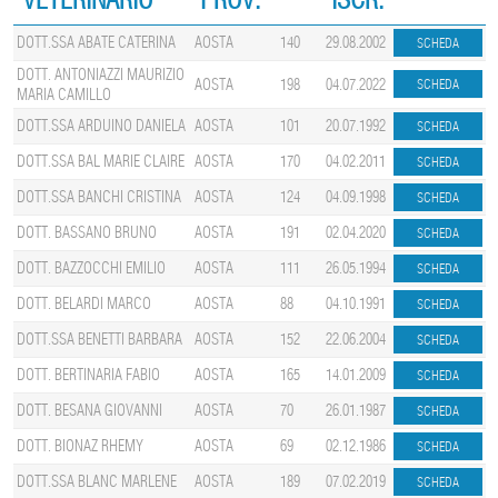
DOTT.SSA ABATE CATERINA
AOSTA
140
29.08.2002
DOTT. ANTONIAZZI MAURIZIO
AOSTA
198
04.07.2022
MARIA CAMILLO
DOTT.SSA ARDUINO DANIELA
AOSTA
101
20.07.1992
DOTT.SSA BAL MARIE CLAIRE
AOSTA
170
04.02.2011
DOTT.SSA BANCHI CRISTINA
AOSTA
124
04.09.1998
DOTT. BASSANO BRUNO
AOSTA
191
02.04.2020
DOTT. BAZZOCCHI EMILIO
AOSTA
111
26.05.1994
DOTT. BELARDI MARCO
AOSTA
88
04.10.1991
DOTT.SSA BENETTI BARBARA
AOSTA
152
22.06.2004
DOTT. BERTINARIA FABIO
AOSTA
165
14.01.2009
DOTT. BESANA GIOVANNI
AOSTA
70
26.01.1987
DOTT. BIONAZ RHEMY
AOSTA
69
02.12.1986
DOTT.SSA BLANC MARLENE
AOSTA
189
07.02.2019