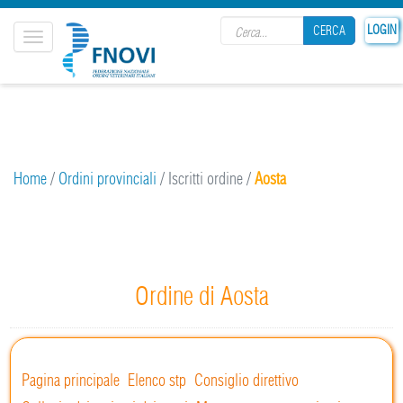
Search form
25
LOGIN
CERCA
Toggle
navigation
CERCA
Home
/
Ordini provinciali
/
Iscritti ordine
/
Aosta
Ordine di Aosta
Pagina principale
Elenco stp
Consiglio direttivo