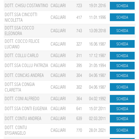
DOTT. CHISU COSTANTINO
CAGLIARI
723
19.01.2016
DOTT.SSA CINCOTTI
CAGLIARI
417
11.01.1996
NICOLETTA
DOTT.SSA COCCO
CAGLIARI
743
13.09.2018
ELEONORA
DOTT. COCCO FELICE
CAGLIARI
327
16.06.1987
LUCIANO
DOTT. COLLU CARLO
CAGLIARI
311
17.12.1987
DOTT.SSA COLLU PATRIZIA
CAGLIARI
395
31.05.1994
DOTT. CONCAS ANDREA
CAGLIARI
304
04.06.1987
DOTT.SSA CONGIA
CAGLIARI
302
04.06.1987
CLARETTA
DOTT. CONI ALFREDO
CAGLIARI
364
04.02.1992
DOTT.SSA CONTI EUGENIA
CAGLIARI
641
15.07.2011
DOTT. CONTU ANDREA
CAGLIARI
639
02.03.2011
DOTT. CONTU
CAGLIARI
770
28.01.2021
EFISIANGELO