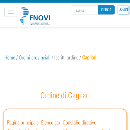
Search form
25
LOGIN
CERCA
Toggle
navigation
CERCA
Home
/
Ordini provinciali
/
Iscritti ordine
/
Cagliari
Ordine di Cagliari
Pagina principale
Elenco stp
Consiglio direttivo