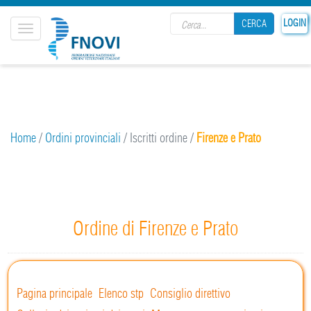
Search form
25
LOGIN
CERCA
Toggle
navigation
CERCA
Home
/
Ordini provinciali
/
Iscritti ordine
/
Firenze e Prato
Ordine di Firenze e Prato
Pagina principale
Elenco stp
Consiglio direttivo