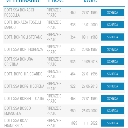
DOTT.SSA BONACCHI
FIRENZE E
460
27.01.1995
ROSSELLA
PRATO
DOTT. BONAZZA FOSELLI
FIRENZE E
536
13.01.2000
MARCO
PRATO
FIRENZE E
DOTT. BONFIGLI STEFANO
354
09.11.1988
PRATO
FIRENZE E
DOTT.SSA BONI FIORENZA
328
20.06.1987
PRATO
DOTT.SSA BONURA
FIRENZE E
935
19.09.2018
CRISTINA
PRATO
FIRENZE E
DOTT. BORGHI RICCARDO
464
27.01.1995
PRATO
FIRENZE E
DOTT.SSA BORGHI SERENA
922
27.06.2018
PRATO
FIRENZE E
DOTT.SSA BORSELLI CATIA
463
27.01.1995
PRATO
DOTT.SSA BOSCO
FIRENZE E
580
25.03.2002
EMANUELA
PRATO
DOTT.SSA BOZZI
FIRENZE E
1029
11.11.2022
FRANCESCA
PRATO