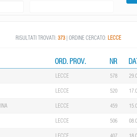
RISULTATI TROVATI:
373
| ORDINE CERCATO:
LECCE
ORD. PROV.
NR
DA
LECCE
578
29.
LECCE
520
17.
INA
LECCE
459
15.
LECCE
506
08.
LECCE
407
18.