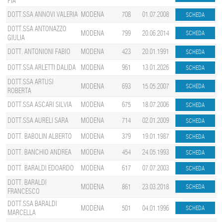
PIA
DOTT.SSA ANNOVI VALERIA
MODENA
708
01.07.2008
DOTT.SSA ANTONAZZO
MODENA
799
20.06.2014
GIULIA
DOTT. ANTONIONI FABIO
MODENA
423
20.01.1991
DOTT.SSA ARLETTI DALIDA
MODENA
961
13.01.2026
DOTT.SSA ARTUSI
MODENA
693
15.05.2007
ROBERTA
DOTT.SSA ASCARI SILVIA
MODENA
675
18.07.2006
DOTT.SSA AURELI SARA
MODENA
714
02.01.2009
DOTT. BABOLIN ALBERTO
MODENA
379
19.01.1987
DOTT. BANCHIO ANDREA
MODENA
454
24.05.1993
DOTT. BARALDI EDOARDO
MODENA
617
07.07.2003
DOTT. BARALDI
MODENA
861
23.03.2018
FRANCESCO
DOTT.SSA BARALDI
MODENA
501
04.01.1996
MARCELLA