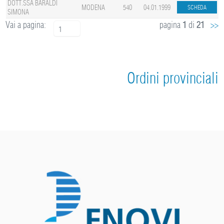
DOTT.SSA BARALDI
MODENA
540
04.01.1999
SIMONA
Vai a pagina:
pagina
1
di
21
>>
1
Ordini provinciali