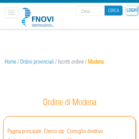
Search form
25
LOGIN
CERCA
Toggle
navigation
CERCA
Home
/
Ordini provinciali
/
Iscritti ordine
/
Modena
Ordine di Modena
Pagina principale
Elenco stp
Consiglio direttivo