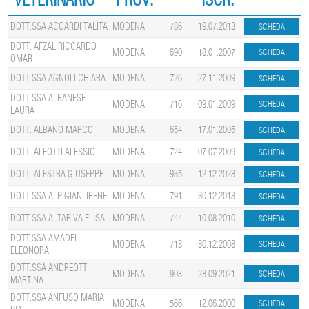
DOTT.SSA ACCARDI TALITA
MODENA
786
19.07.2013
DOTT. AFZAL RICCARDO
MODENA
690
18.01.2007
OMAR
DOTT.SSA AGNOLI CHIARA
MODENA
726
27.11.2009
DOTT.SSA ALBANESE
MODENA
716
09.01.2009
LAURA
DOTT. ALBANO MARCO
MODENA
654
17.01.2005
DOTT. ALEOTTI ALESSIO
MODENA
724
07.07.2009
DOTT. ALESTRA GIUSEPPE
MODENA
935
12.12.2023
DOTT.SSA ALPIGIANI IRENE
MODENA
791
30.12.2013
DOTT.SSA ALTARIVA ELISA
MODENA
744
10.08.2010
DOTT.SSA AMADEI
MODENA
713
30.12.2008
ELEONORA
DOTT.SSA ANDREOTTI
MODENA
903
28.09.2021
MARTINA
DOTT.SSA ANFUSO MARIA
MODENA
566
12.06.2000