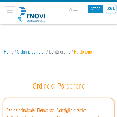
Search form
25
LOGIN
CERCA
Toggle
navigation
CERCA
Home
/
Ordini provinciali
/
Iscritti ordine
/
Pordenone
Ordine di Pordenone
Pagina principale
Elenco stp
Consiglio direttivo