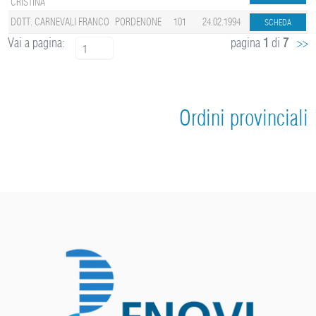
CRISTINA
DOTT. CARNEVALI FRANCO
PORDENONE
101
24.02.1994
Vai a pagina:
pagina
1
di
7
>>
1
Ordini provinciali