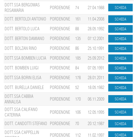
DOTT.SSA BERGOMAS
PORDENONE
74
27.04.1988
ROSAMARIA
DOTT. BERTOLDI ANTONIO
PORDENONE
161
11.04.2008
DOTT. BERTOLO LUCA
PORDENONE
88
28.05.1992
DOTT. BERTON DAMIANO
PORDENONE
135
07.12.2001
DOTT. BOLZAN RINO
PORDENONE
86
25.10.1991
DOTT.SSA BOMBEN LUCIA
PORDENONE
185
25.09.2012
DOTT. BOMBEN LUIGI
PORDENONE
84
07.05.1991
DOTT.SSA BORIN ELISA
PORDENONE
178
28.01.2011
DOTT. BURELLA DANIELE
PORDENONE
52
18.05.1982
DOTT.SSA CABBIA
PORDENONE
170
06.11.2009
ANNALISA
DOTT.SSA CALIFANO
PORDENONE
106
12.05.1995
CATERINA
DOTT. CANDOTTI STEFANO
PORDENONE
70
20.12.1987
DOTT.SSA CAPPELLIN
PORDENONE
112
11.02.1997