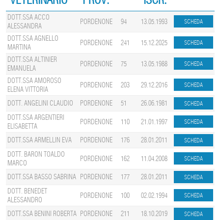
DOTT.SSA ACCO
PORDENONE
94
13.05.1993
ALESSANDRA
DOTT.SSA AGNELLO
PORDENONE
241
15.12.2025
MARTINA
DOTT.SSA ALTINIER
PORDENONE
75
13.05.1988
EMANUELA
DOTT.SSA AMOROSO
PORDENONE
203
29.12.2016
ELENA VITTORIA
DOTT. ANGELINI CLAUDIO
PORDENONE
51
26.06.1981
DOTT.SSA ARGENTIERI
PORDENONE
110
21.01.1997
ELISABETTA
DOTT.SSA ARMELLIN EVA
PORDENONE
176
28.01.2011
DOTT. BARON TOALDO
PORDENONE
162
11.04.2008
MARCO
DOTT.SSA BASSO SABRINA
PORDENONE
177
28.01.2011
DOTT. BENEDET
PORDENONE
100
02.02.1994
ALESSANDRO
DOTT.SSA BENINI ROBERTA
PORDENONE
211
18.10.2019