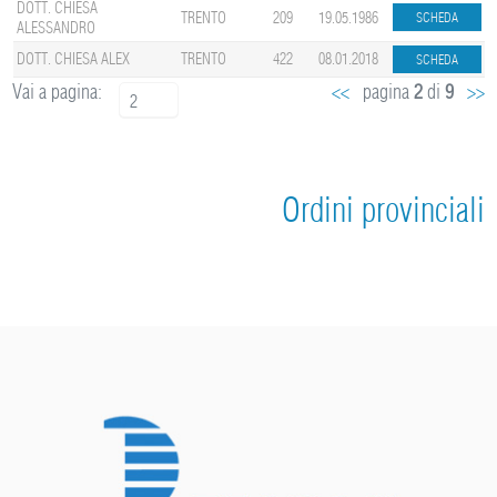
DOTT. CHIESA
TRENTO
209
19.05.1986
ALESSANDRO
DOTT. CHIESA ALEX
TRENTO
422
08.01.2018
Vai a pagina:
<<
pagina
2
di
9
>>
2
Ordini provinciali