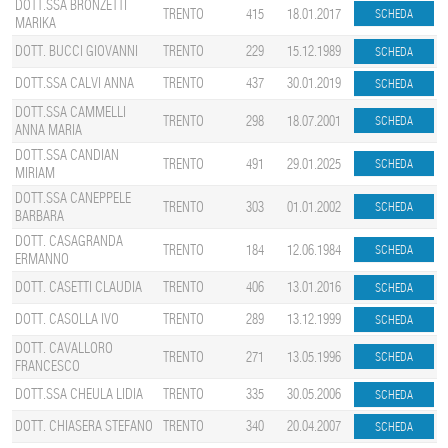
DOTT.SSA BRONZETTI
TRENTO
415
18.01.2017
MARIKA
DOTT. BUCCI GIOVANNI
TRENTO
229
15.12.1989
DOTT.SSA CALVI ANNA
TRENTO
437
30.01.2019
DOTT.SSA CAMMELLI
TRENTO
298
18.07.2001
ANNA MARIA
DOTT.SSA CANDIAN
TRENTO
491
29.01.2025
MIRIAM
DOTT.SSA CANEPPELE
TRENTO
303
01.01.2002
BARBARA
DOTT. CASAGRANDA
TRENTO
184
12.06.1984
ERMANNO
DOTT. CASETTI CLAUDIA
TRENTO
406
13.01.2016
DOTT. CASOLLA IVO
TRENTO
289
13.12.1999
DOTT. CAVALLORO
TRENTO
271
13.05.1996
FRANCESCO
DOTT.SSA CHEULA LIDIA
TRENTO
335
30.05.2006
DOTT. CHIASERA STEFANO
TRENTO
340
20.04.2007