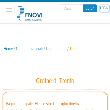
Search form
25
LOGIN
CERCA
Toggle
navigation
CERCA
Home
/
Ordini provinciali
/
Iscritti ordine
/
Trento
Ordine di Trento
Pagina principale
Elenco stp
Consiglio direttivo