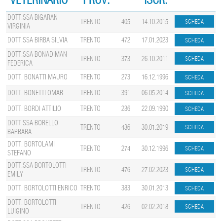
DOTT.SSA BIGARAN
TRENTO
405
14.10.2015
VIRGINIA
DOTT.SSA BIRBA SILVIA
TRENTO
472
17.01.2023
DOTT.SSA BONADIMAN
TRENTO
373
26.10.2011
FEDERICA
DOTT. BONATTI MAURO
TRENTO
273
16.12.1996
DOTT. BONETTI OMAR
TRENTO
391
06.05.2014
DOTT. BORDI ATTILIO
TRENTO
236
22.09.1990
DOTT.SSA BORELLO
TRENTO
436
30.01.2019
BARBARA
DOTT. BORTOLAMI
TRENTO
274
30.12.1996
STEFANO
DOTT.SSA BORTOLOTTI
TRENTO
476
27.02.2023
EMILY
DOTT. BORTOLOTTI ENRICO
TRENTO
383
30.01.2013
DOTT. BORTOLOTTI
TRENTO
426
02.02.2018
LUIGINO