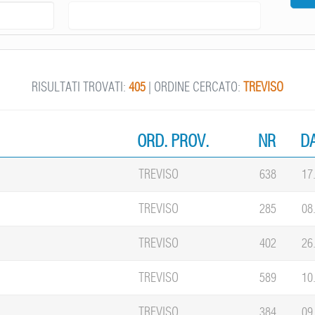
RISULTATI TROVATI:
405
| ORDINE CERCATO:
TREVISO
ORD. PROV.
NR
DA
TREVISO
638
17
TREVISO
285
08
TREVISO
402
26
TREVISO
589
10
TREVISO
384
09