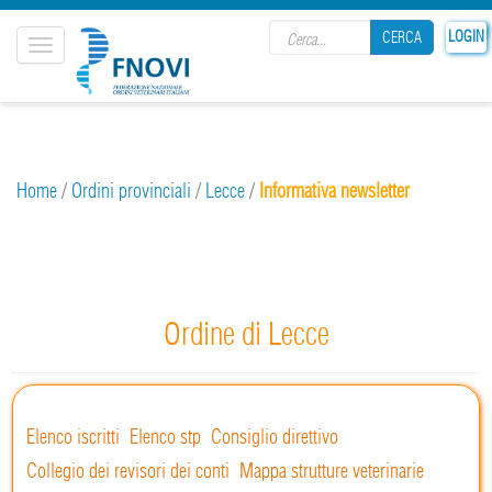
Search form
LOGIN
CERCA
Toggle
navigation
CERCA
Home
/
Ordini provinciali
/
Lecce
/
Informativa newsletter
Ordine di Lecce
Elenco iscritti
Elenco stp
Consiglio direttivo
Collegio dei revisori dei conti
Mappa strutture veterinarie