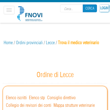
Search form
LOGIN
CERCA
Toggle
navigation
CERCA
Home
/
Ordini provinciali
/
Lecce
/
Trova il medico veterinario
Ordine di Lecce
Elenco iscritti
Elenco stp
Consiglio direttivo
Collegio dei revisori dei conti
Mappa strutture veterinarie