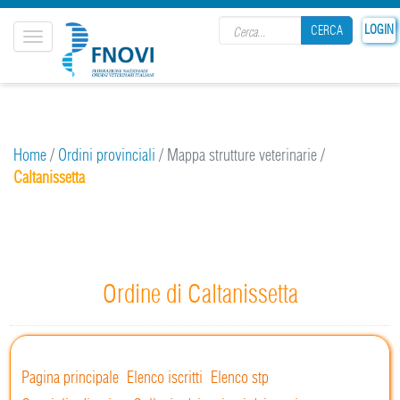
Search form
LOGIN
CERCA
Toggle
navigation
CERCA
Home
/
Ordini provinciali
/
Mappa strutture veterinarie
/
Caltanissetta
Ordine di Caltanissetta
Pagina principale
Elenco iscritti
Elenco stp