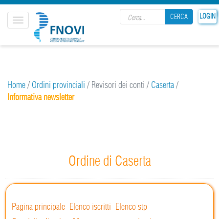
Search form
LOGIN
CERCA
Toggle
navigation
CERCA
Home
/
Ordini provinciali
/
Revisori dei conti
/
Caserta
/
Informativa newsletter
Ordine di Caserta
Pagina principale
Elenco iscritti
Elenco stp