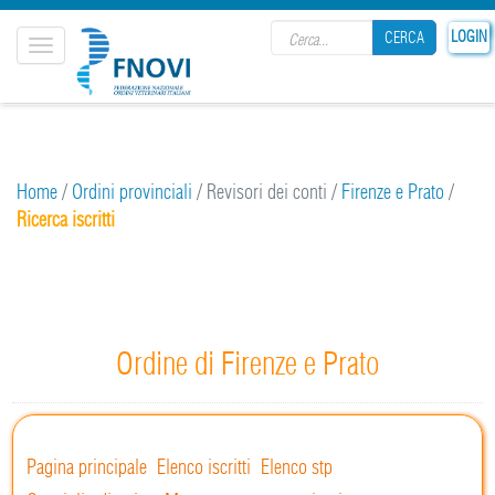
Search form
LOGIN
CERCA
Toggle
navigation
CERCA
Home
/
Ordini provinciali
/
Revisori dei conti
/
Firenze e Prato
/
Ricerca iscritti
Ordine di Firenze e Prato
Pagina principale
Elenco iscritti
Elenco stp