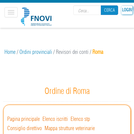
Search form
LOGIN
CERCA
Toggle
navigation
CERCA
Home
/
Ordini provinciali
/
Revisori dei conti
/
Roma
Ordine di Roma
Pagina principale
Elenco iscritti
Elenco stp
Consiglio direttivo
Mappa strutture veterinarie