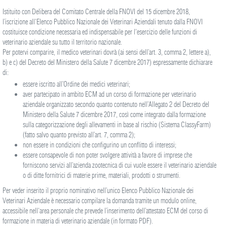
Istituito con Delibera del Comitato Centrale della FNOVI del 15 dicembre 2018,
l’iscrizione all'Elenco Pubblico Nazionale dei Veterinari Aziendali tenuto dalla FNOVI
costituisce condizione necessaria ed indispensabile per l'esercizio delle funzioni di
veterinario aziendale su tutto il territorio nazionale.
Per potervi comparire, il medico veterinari dovrà (ai sensi dell’art. 3, comma 2, lettere a),
b) e c) del Decreto del Ministero della Salute 7 dicembre 2017) espressamente dichiarare
di:
essere iscritto all’Ordine dei medici veterinari;
aver partecipato in ambito ECM ad un corso di formazione per veterinario
aziendale organizzato secondo quanto contenuto nell’Allegato 2 del Decreto del
Ministero della Salute 7 dicembre 2017, così come integrato dalla formazione
sulla categorizzazione degli allevamenti in base al rischio (Sistema ClassyFarm)
(fatto salvo quanto previsto all’art. 7, comma 2);
non essere in condizioni che configurino un conflitto di interessi;
essere consapevole di non poter svolgere attività a favore di imprese che
forniscono servizi all’azienda zootecnica di cui vuole essere il veterinario aziendale
o di ditte fornitrici di materie prime, materiali, prodotti o strumenti.
Per veder inserito il proprio nominativo nell’unico Elenco Pubblico Nazionale dei
Veterinari Aziendale è necessario compilare la domanda tramite un modulo online,
accessibile nell'area personale che prevede l’inserimento dell’attestato ECM del corso di
formazione in materia di veterinario aziendale (in formato PDF).