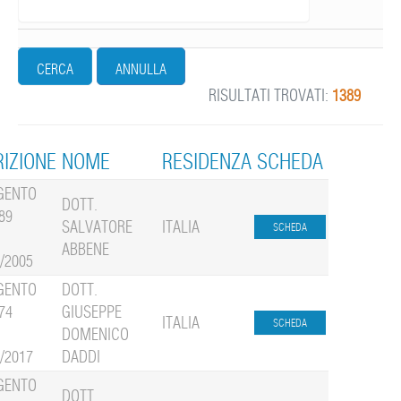
CERCA
ANNULLA
RISULTATI TROVATI:
1389
RIZIONE
NOME
RESIDENZA
SCHEDA
GENTO
DOTT.
89
SALVATORE
ITALIA
ABBENE
7/2005
GENTO
DOTT.
74
GIUSEPPE
ITALIA
DOMENICO
1/2017
DADDI
GENTO
DOTT.