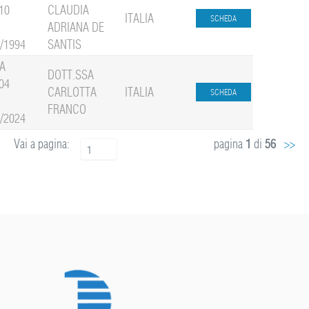
10
CLAUDIA
ITALIA
ADRIANA DE
1/1994
SANTIS
A
DOTT.SSA
04
CARLOTTA
ITALIA
FRANCO
9/2024
Vai a pagina:
pagina
1
di
56
>>
1