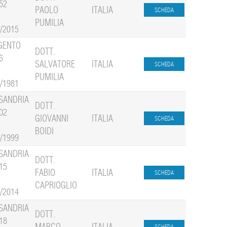
52
PAOLO
ITALIA
PUMILIA
1/2015
GENTO
DOTT.
6
SALVATORE
ITALIA
PUMILIA
2/1981
SANDRIA
DOTT.
02
GIOVANNI
ITALIA
BOIDI
1/1999
SANDRIA
DOTT.
15
FABIO
ITALIA
CAPRIOGLIO
2/2014
SANDRIA
DOTT.
18
MARCO
ITALIA