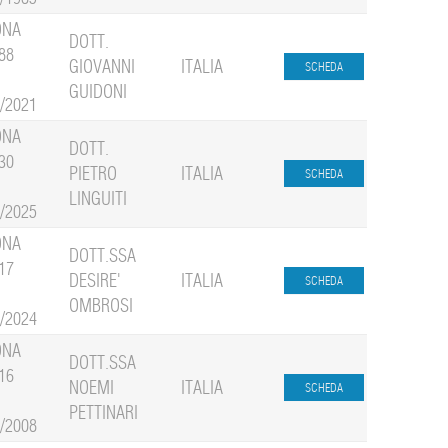
ONA
DOTT.
88
GIOVANNI
ITALIA
GUIDONI
7/2021
ONA
DOTT.
30
PIETRO
ITALIA
LINGUITI
1/2025
ONA
DOTT.SSA
17
DESIRE'
ITALIA
OMBROSI
1/2024
ONA
DOTT.SSA
16
NOEMI
ITALIA
PETTINARI
3/2008