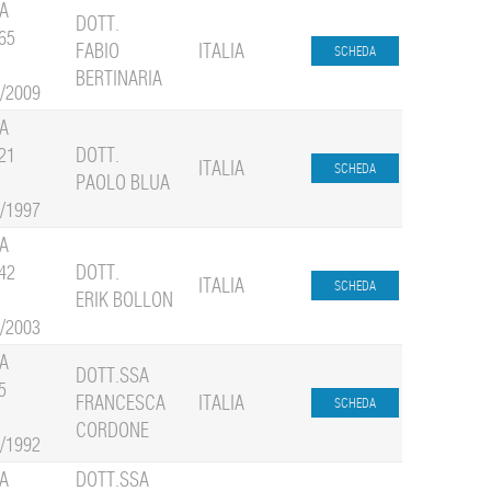
A
DOTT.
65
FABIO
ITALIA
BERTINARIA
1/2009
A
21
DOTT.
ITALIA
PAOLO BLUA
1/1997
A
42
DOTT.
ITALIA
ERIK BOLLON
7/2003
A
DOTT.SSA
5
FRANCESCA
ITALIA
CORDONE
1/1992
A
DOTT.SSA