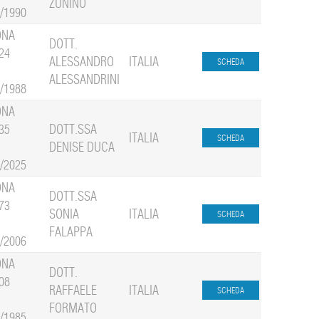
ZUNINO
1/1990
ONA
DOTT.
24
ALESSANDRO
ITALIA
ALESSANDRINI
1/1988
ONA
35
DOTT.SSA
ITALIA
DENISE DUCA
9/2025
ONA
DOTT.SSA
73
SONIA
ITALIA
FALAPPA
1/2006
ONA
DOTT.
08
RAFFAELE
ITALIA
FORMATO
2/1985