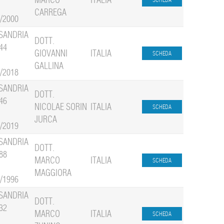
CARREGA
2/2000
SANDRIA
DOTT.
44
GIOVANNI
ITALIA
GALLINA
8/2018
SANDRIA
DOTT.
46
NICOLAE SORIN
ITALIA
JURCA
2/2019
SANDRIA
DOTT.
88
MARCO
ITALIA
MAGGIORA
1/1996
SANDRIA
DOTT.
32
MARCO
ITALIA