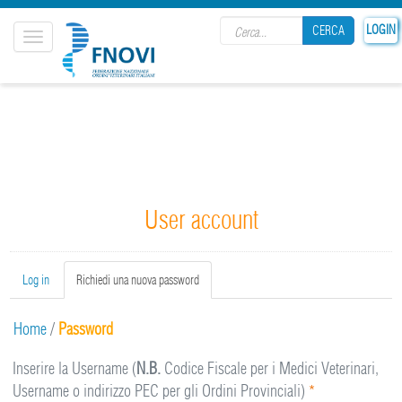
Search form
LOGIN
CERCA
Toggle
navigation
CERCA
User account
Primary tabs
Log in
Richiedi una nuova password
(active
tab)
Home
/
Password
Inserire la Username (
N.B.
Codice Fiscale per i Medici Veterinari,
Username o indirizzo PEC per gli Ordini Provinciali)
*