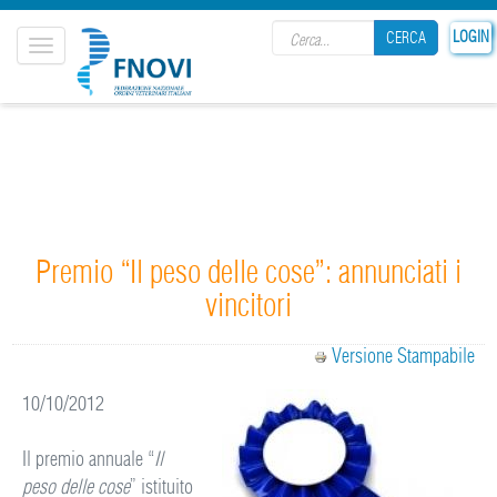
Search form
LOGIN
CERCA
Toggle
navigation
CERCA
Premio “Il peso delle cose”: annunciati i
vincitori
Versione Stampabile
10/10/2012
Il premio annuale “
Il
peso delle cose
” istituito