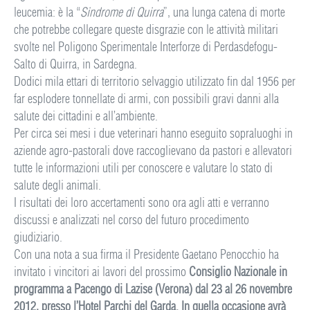
leucemia: è la “
Sindrome di Quirra
”, una lunga catena di morte
che potrebbe collegare queste disgrazie con le attività militari
svolte nel Poligono Sperimentale Interforze di Perdasdefogu-
Salto di Quirra, in Sardegna.
Dodici mila ettari di territorio selvaggio utilizzato fin dal 1956 per
far esplodere tonnellate di armi, con possibili gravi danni alla
salute dei cittadini e all’ambiente.
Per circa sei mesi i due veterinari hanno eseguito sopraluoghi in
aziende agro-pastorali dove raccoglievano da pastori e allevatori
tutte le informazioni utili per conoscere e valutare lo stato di
salute degli animali.
I risultati dei loro accertamenti sono ora agli atti e verranno
discussi e analizzati nel corso del futuro procedimento
giudiziario.
Con una nota a sua firma il Presidente Gaetano Penocchio ha
invitato i vincitori ai lavori del prossimo
Consiglio Nazionale in
programma a Pacengo di Lazise (Verona) dal 23 al 26 novembre
2012, presso l’Hotel Parchi del Garda. In quella occasione avrà