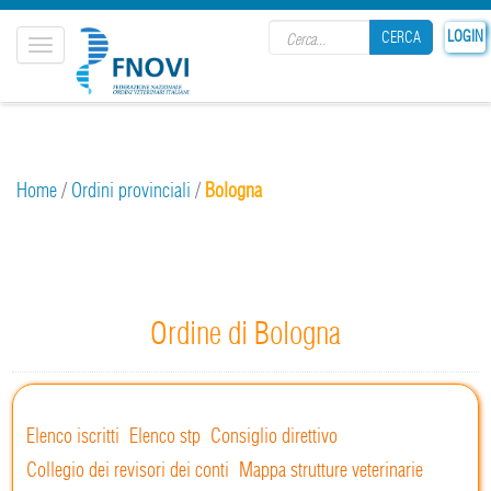
Search form
LOGIN
CERCA
Toggle
navigation
CERCA
Home
/
Ordini provinciali
/
Bologna
Ordine di Bologna
Elenco iscritti
Elenco stp
Consiglio direttivo
Collegio dei revisori dei conti
Mappa strutture veterinarie