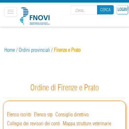
Search form
LOGIN
CERCA
Toggle
navigation
CERCA
Home
/
Ordini provinciali
/
Firenze e Prato
Ordine di Firenze e Prato
Elenco iscritti
Elenco stp
Consiglio direttivo
Collegio dei revisori dei conti
Mappa strutture veterinarie