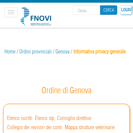
Search form
LOGIN
CERCA
Toggle
navigation
CERCA
Home
/
Ordini provinciali
/
Genova
/
Informativa privacy generale
Ordine di Genova
Elenco iscritti
Elenco stp
Consiglio direttivo
Collegio dei revisori dei conti
Mappa strutture veterinarie