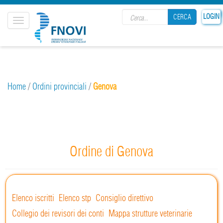
Search form
LOGIN
CERCA
Toggle
navigation
CERCA
Home
/
Ordini provinciali
/
Genova
Ordine di Genova
Elenco iscritti
Elenco stp
Consiglio direttivo
Collegio dei revisori dei conti
Mappa strutture veterinarie