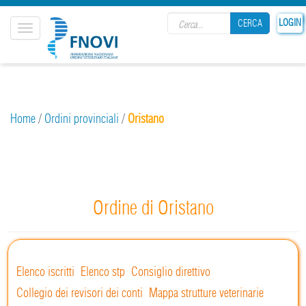
Search form
LOGIN
CERCA
Toggle
navigation
CERCA
Home
/
Ordini provinciali
/
Oristano
Ordine di Oristano
Elenco iscritti
Elenco stp
Consiglio direttivo
Collegio dei revisori dei conti
Mappa strutture veterinarie