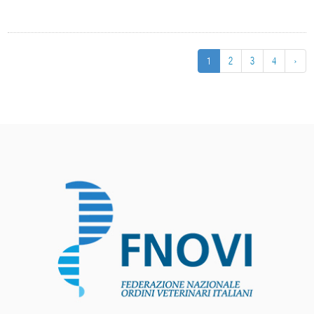
1
2
3
4
›