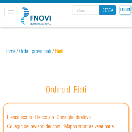
Search form
LOGIN
CERCA
Toggle
navigation
CERCA
Home
/
Ordini provinciali
/
Rieti
Ordine di Rieti
Elenco iscritti
Elenco stp
Consiglio direttivo
Collegio dei revisori dei conti
Mappa strutture veterinarie