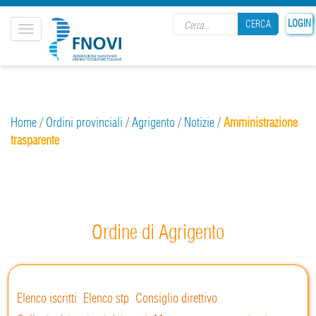
Search form
LOGIN
CERCA
Toggle
navigation
CERCA
Home
/
Ordini provinciali
/
Agrigento
/
Notizie
/
Amministrazione
trasparente
Ordine di Agrigento
Elenco iscritti
Elenco stp
Consiglio direttivo