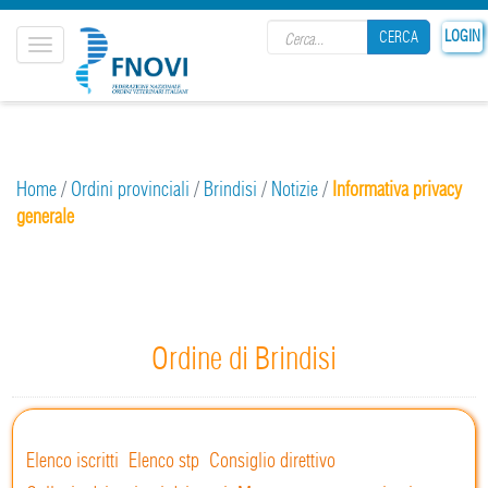
Search form
LOGIN
CERCA
Toggle
navigation
CERCA
Home
/
Ordini provinciali
/
Brindisi
/
Notizie
/
Informativa privacy
generale
Ordine di Brindisi
Elenco iscritti
Elenco stp
Consiglio direttivo