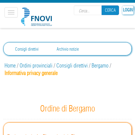
Search form
LOGIN
CERCA
Toggle
navigation
CERCA
Consigli direttivi
Archivio notizie
Home
/
Ordini provinciali
/
Consigli direttivi
/
Bergamo
/
Informativa privacy generale
Ordine di Bergamo