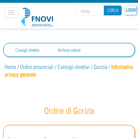
Search form
LOGIN
CERCA
Toggle
navigation
CERCA
Consigli direttivi
Archivio notizie
Home
/
Ordini provinciali
/
Consigli direttivi
/
Gorizia
/
Informativa
privacy generale
Ordine di Gorizia