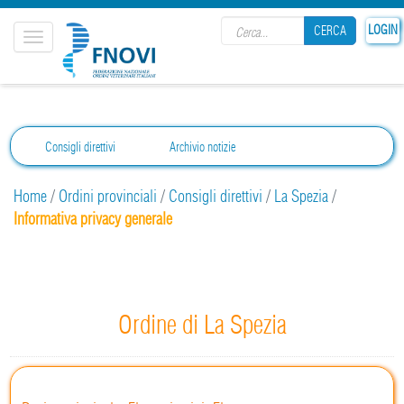
Search form
LOGIN
CERCA
Toggle
navigation
CERCA
Consigli direttivi
Archivio notizie
Home
/
Ordini provinciali
/
Consigli direttivi
/
La Spezia
/
Informativa privacy generale
Ordine di La Spezia