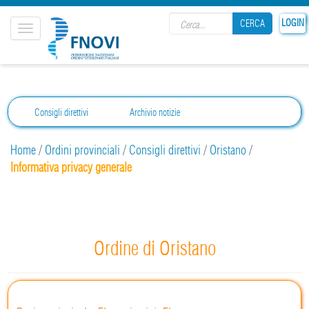
Search form
LOGIN
CERCA
Toggle
navigation
CERCA
Consigli direttivi
Archivio notizie
Home
/
Ordini provinciali
/
Consigli direttivi
/
Oristano
/
Informativa privacy generale
Ordine di Oristano