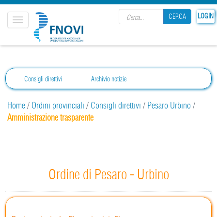
Search form
LOGIN
CERCA
Toggle
navigation
CERCA
Consigli direttivi
Archivio notizie
Home
/
Ordini provinciali
/
Consigli direttivi
/
Pesaro Urbino
/
Amministrazione trasparente
Ordine di Pesaro - Urbino