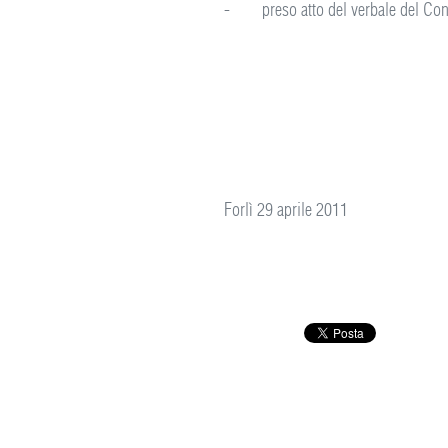
- preso atto del verbale del Consi
Forlì 29 apr
David