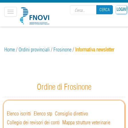
Search form
LOGIN
CERCA
Toggle
navigation
CERCA
Home
/
Ordini provinciali
/
Frosinone
/
Informativa newsletter
Ordine di Frosinone
Elenco iscritti
Elenco stp
Consiglio direttivo
Collegio dei revisori dei conti
Mappa strutture veterinarie