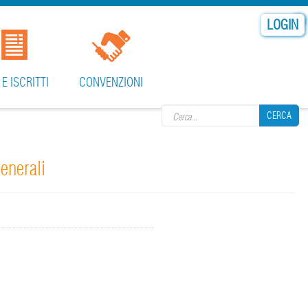
LOGIN
Search form
 E ISCRITTI
CONVENZIONI
CERCA
nerali
CERCA