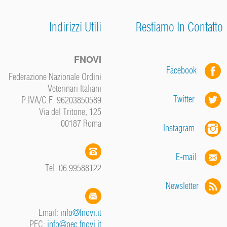
Indirizzi Utili
Restiamo In Contatto
FNOVI
Facebook
Federazione Nazionale Ordini
Veterinari Italiani
Twitter
P.IVA/C.F. 96203850589
Via del Tritone, 125
00187 Roma
Instagram
E-mail
Tel: 06 99588122
Newsletter
Email:
info@fnovi.it
PEC:
info@pec.fnovi.it