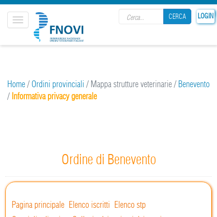
Search form
LOGIN
CERCA
Toggle
navigation
CERCA
Home
/
Ordini provinciali
/
Mappa strutture veterinarie
/
Benevento
/
Informativa privacy generale
Ordine di Benevento
Pagina principale
Elenco iscritti
Elenco stp