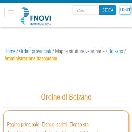
Search form
LOGIN
CERCA
Toggle
navigation
CERCA
Home
/
Ordini provinciali
/
Mappa strutture veterinarie
/
Bolzano
/
Amministrazione trasparente
Ordine di Bolzano
Pagina principale
Elenco iscritti
Elenco stp