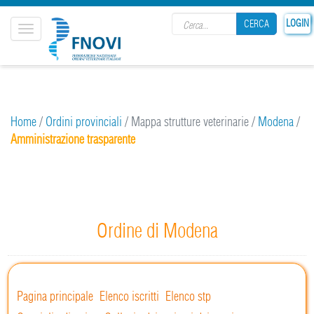
Search form
LOGIN
CERCA
Toggle
navigation
CERCA
Home
/
Ordini provinciali
/
Mappa strutture veterinarie
/
Modena
/
Amministrazione trasparente
Ordine di Modena
Pagina principale
Elenco iscritti
Elenco stp