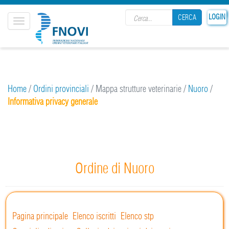
Search form
LOGIN
CERCA
Toggle
navigation
CERCA
Home
/
Ordini provinciali
/
Mappa strutture veterinarie
/
Nuoro
/
Informativa privacy generale
Ordine di Nuoro
Pagina principale
Elenco iscritti
Elenco stp