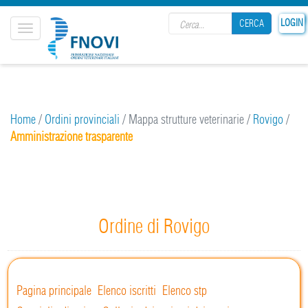
Search form
LOGIN
CERCA
Toggle
navigation
CERCA
Home
/
Ordini provinciali
/
Mappa strutture veterinarie
/
Rovigo
/
Amministrazione trasparente
Ordine di Rovigo
Pagina principale
Elenco iscritti
Elenco stp