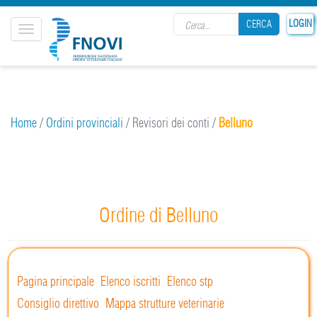
Search form
LOGIN
CERCA
Toggle
navigation
CERCA
Home
/
Ordini provinciali
/
Revisori dei conti
/
Belluno
Ordine di Belluno
Pagina principale
Elenco iscritti
Elenco stp
Consiglio direttivo
Mappa strutture veterinarie