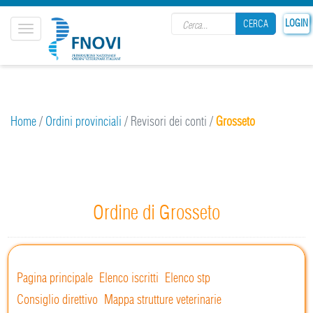
Search form
LOGIN
CERCA
Toggle
navigation
CERCA
Home
/
Ordini provinciali
/
Revisori dei conti
/
Grosseto
Ordine di Grosseto
Pagina principale
Elenco iscritti
Elenco stp
Consiglio direttivo
Mappa strutture veterinarie